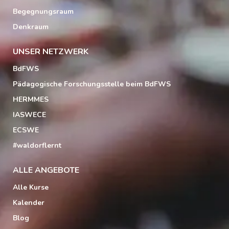
Begegnungsraum
Denkraum
UNSER NETZWERK
BdFWS
Pädagogische Forschungsstelle beim BdFWS
HERMMES
IASWECE
ECSWE
#waldorflernt
ALLE ANGEBOTE
Alle Kurse
Kalender
Blog