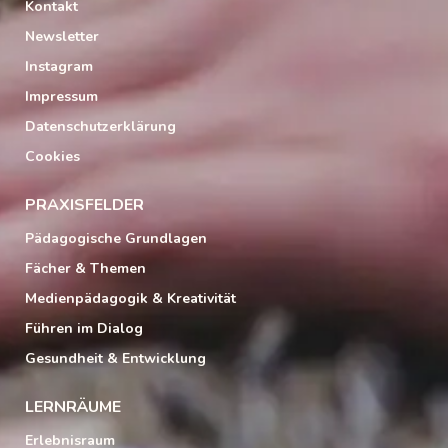
Kontakt
Newsletter
Instagram
Impressum
Datenschutzerklärung
Cookies
PRAXISFELDER
Pädagogische Grundlagen
Fächer & Themen
Medienpädagogik & Kreativität
Führen im Dialog
Gesundheit & Entwicklung
LERNRÄUME
Erlebnisraum