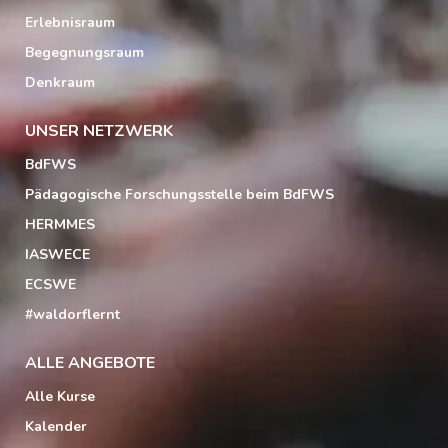
Erlebnisraum
Begegnungsraum
Denkraum
UNSER NETZWERK
BdFWS
Pädagogische Forschungsstelle beim BdFWS
HERMMES
IASWECE
ECSWE
#waldorflernt
ALLE ANGEBOTE
Alle Kurse
Kalender