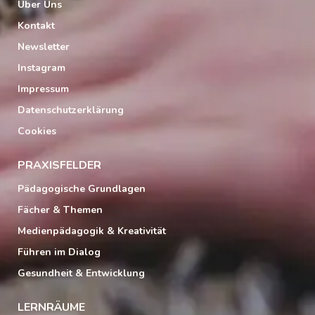
Über Uns
Kontakt
Newsletter
Instagram
Impressum
Datenschutzerklärung
Cookies
PRAXISFELDER
Pädagogische Grundlagen
Fächer & Themen
Medienpädagogik & Kreativität
Führen im Dialog
Gesundheit & Entwicklung
LERNRÄUME