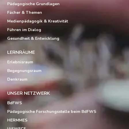
Pädagogische Grundlagen
Fächer & Themen
Medienpädagogik & Kreativität
Führen im Dialog
Gesundheit & Entwicklung
LERNRÄUME
Erlebnisraum
Begegnungsraum
Denkraum
UNSER NETZWERK
BdFWS
Pädagogische Forschungsstelle beim BdFWS
HERMMES
IASWECE