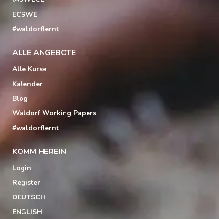
ECSWE
#waldorflernt
ALLE ANGEBOTE
Alle Kurse
Kalender
Blog
Waldorf Working Papers
#waldorflernt
KOMM HEREIN
Login
Register
DEUTSCH
ENGLISH