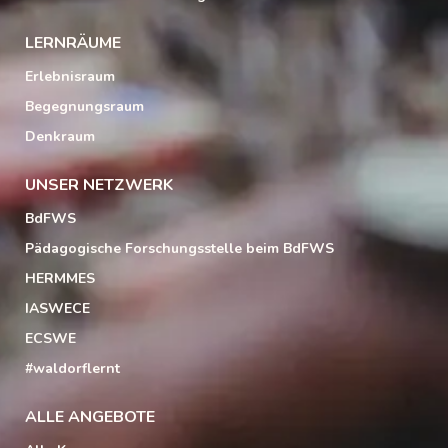
LERNRÄUME
Erlebnisraum
Begegnungsraum
Denkraum
UNSER NETZWERK
BdFWS
Pädagogische Forschungsstelle beim BdFWS
HERMMES
IASWECE
ECSWE
#waldorflernt
ALLE ANGEBOTE