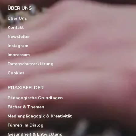
ÜBER UNS
Über Uns
Kontakt
Newsletter
Instagram
Impressum
Datenschutzerklärung
Cookies
PRAXISFELDER
Pädagogische Grundlagen
Fächer & Themen
Medienpädagogik & Kreativität
Führen im Dialog
Gesundheit & Entwicklung