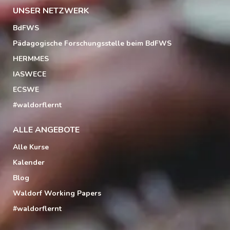
UNSER NETZWERK
BdFWS
Pädagogische Forschungsstelle beim BdFWS
HERMMES
IASWECE
ECSWE
#waldorflernt
ALLE ANGEBOTE
Alle Kurse
Kalender
Blog
Waldorf Working Papers
#waldorflernt