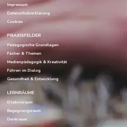
Impressum
Datenschutzerklärung
Cookies
PRAXISFELDER
Pädagogische Grundlagen
Fächer & Themen
Medienpädagogik & Kreativität
Führen im Dialog
Gesundheit & Entwicklung
LERNRÄUME
Erlebnisraum
Begegnungsraum
Denkraum