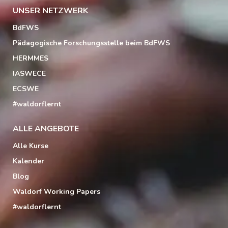
UNSER NETZWERK
BdFWS
Pädagogische Forschungsstelle beim BdFWS
HERMMES
IASWECE
ECSWE
#waldorflernt
ALLE ANGEBOTE
Alle Kurse
Kalender
Blog
Waldorf Working Papers
#waldorflernt