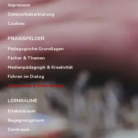
Impressum
Datenschutzerklärung
Cookies
PRAXISFELDER
Pädagogische Grundlagen
Fächer & Themen
Medienpädagogik & Kreativität
Führen im Dialog
Gesundheit & Entwicklung
LERNRÄUME
Erlebnisraum
Begegnungsraum
Denkraum