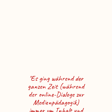
"Es ging während der
ganzen Zeit (während
‚M
der online-Dialoge zur
Med
Medienpädagogik)
Spra
immer um Inhalt und
su