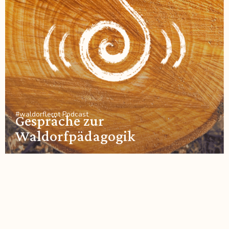
#waldorflernt Podcast
Gespräche zur
Waldorfpädagogik