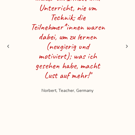
Unterricht, nie um
selb
Technik; die
und 
Teilnehmer*innen waren
dabei, um zu lernen
anzu
(neugierig und
das G
motiviert); was ich
sof
gesehen habe, macht
kön
Lust auf mehr!"
dankb
Kurs 
Norbert, Teacher, Germany
Erw
gan
s
Rhea S.