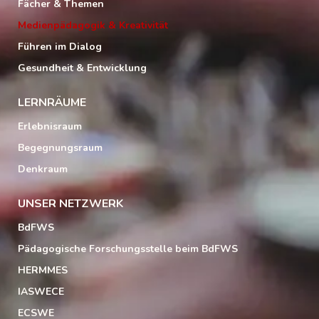
Fächer & Themen
Medienpädagogik & Kreativität
Führen im Dialog
Gesundheit & Entwicklung
LERNRÄUME
Erlebnisraum
Begegnungsraum
Denkraum
UNSER NETZWERK
BdFWS
Pädagogische Forschungsstelle beim BdFWS
HERMMES
IASWECE
ECSWE