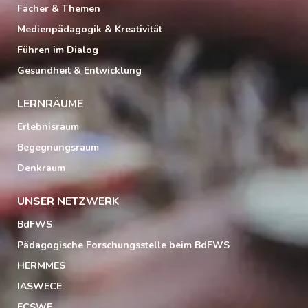
Fächer & Themen
Medienpädagogik & Kreativität
Führen im Dialog
Gesundheit & Entwicklung
LERNRÄUME
Erlebnisraum
Begegnungsraum
Denkraum
UNSER NETZWERK
BdFWS
Pädagogische Forschungsstelle beim BdFWS
HERMMES
IASWECE
ECSWE