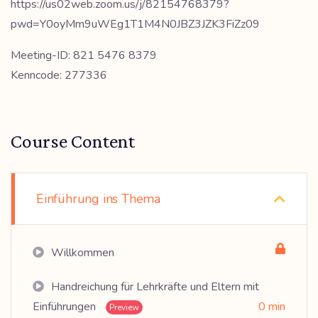
https://us02web.zoom.us/j/82154768379?
pwd=Y0oyMm9uWEg1T1M4N0JBZ3JZK3FiZz09
Meeting-ID: 821 5476 8379
Kenncode: 277336
Course Content
Einführung ins Thema
Willkommen
Handreichung für Lehrkräfte und Eltern mit
Einführungen
0 min
Preview