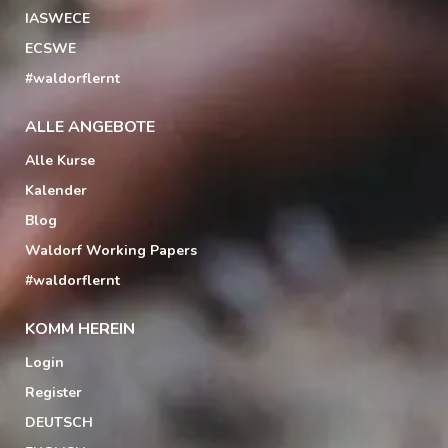
IASWECE
ECSWE
#waldorflernt
ALLE ANGEBOTE
Alle Kurse
Kalender
Blog
Waldorf Working Papers
#waldorflernt
KOMM HEREIN
Login
Register
DEUTSCH