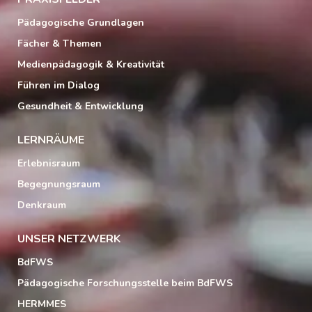
Pädagogische Grundlagen
Fächer & Themen
Medienpädagogik & Kreativität
Führen im Dialog
Gesundheit & Entwicklung
LERNRÄUME
Erlebnisraum
Begegnungsraum
Denkraum
UNSER NETZWERK
BdFWS
Pädagogische Forschungsstelle beim BdFWS
HERMMES