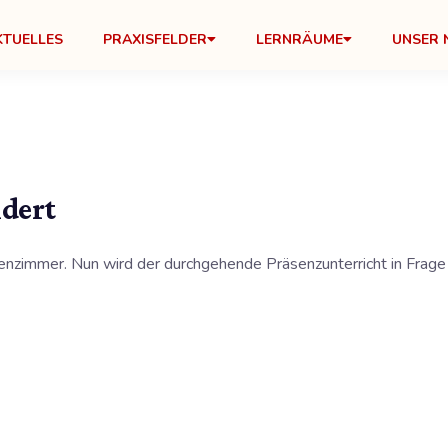
KTUELLES
PRAXISFELDER
LERNRÄUME
UNSER 
dert
zimmer. Nun wird der durchgehende Präsenzunterricht in Frage ge