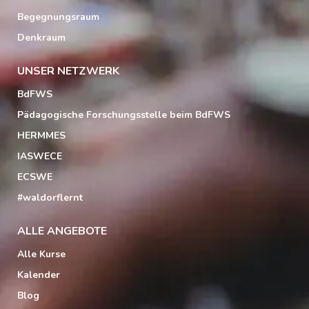
Begegnungsraum
Denkraum
UNSER NETZWERK
BdFWS
Pädagogische Forschungsstelle beim BdFWS
HERMMES
IASWECE
ECSWE
#waldorflernt
ALLE ANGEBOTE
Alle Kurse
Kalender
Blog