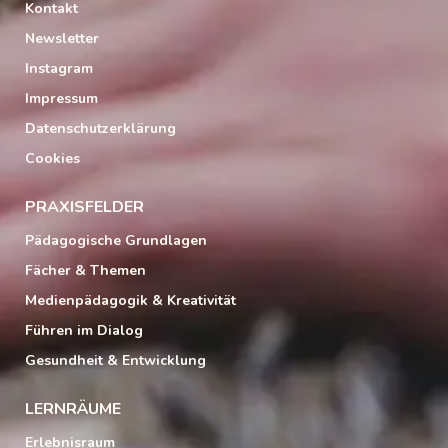
Kontakt
Newsletter
Instagram
Impressum
Datenschutzerklärung
Cookies
PRAXISFELDER
Pädagogische Grundlagen
Fächer & Themen
Medienpädagogik & Kreativität
Führen im Dialog
Gesundheit & Entwicklung
LERNRÄUME
Erlebnisraum