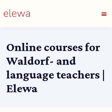
OUR S
FIELDS 
LEARNIN
OUR 
ALL O
Online courses for
Waldorf- and
language teachers |
Elewa