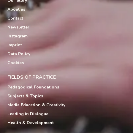
Our Story
About us
Contact
Newsletter
Instagram
Imprint
Data Policy
Cookies
FIELDS OF PRACTICE
Pedagogical Foundations
Subjects & Topics
Media Education & Creativity
Leading in Dialogue
Health & Development