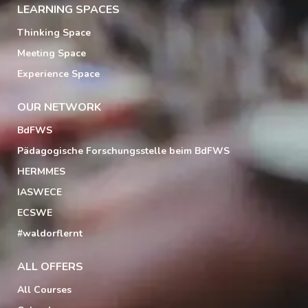
LEARNING SPACES
Thinking Space
Meeting Space
Experience Space
OUR NETWORK
BdFWS
Pädagogische Forschungsstelle beim BdFWS
HERMMES
IASWECE
ECSWE
#waldorflernt
ALL OFFERS
All Courses