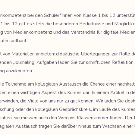
nkompetenz bei den Schüler*innen von Klasse 1 bis 12 unterstü
se 1 bis 12 gilt es stets die besonderen Bedürfnisse und Möglic
klung von Medienkompetenz und das Verständnis für digitale Medi
tufen aufbaut.
l von Materialien anbieten: didaktische Überlegungen zur Rolle d
nden ‚Journaling‘ Aufgaben laden Sie zur schriftlichen Reflektion
ung anzuknüpfen.
h die Teilnahme am kollegialen Austausch die Chance einer nachha
en einen wichtigen Aspekt des Kurses dar. In einem Artikel in de
winden, die Viele von uns nur zu gut kennen. Wir laden Sie desh
chung oder den kollegialen Gesprächskreis, im Laufe des Kurses
 zu haben, sie müssen auch den Weg ins Klassenzimmer finden. Der
egialen Austausch tragen Sie darüber hinaus zum Wachsen einer 