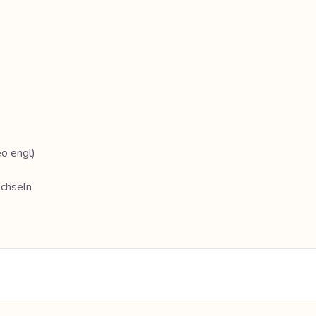
eo engl)
chseln