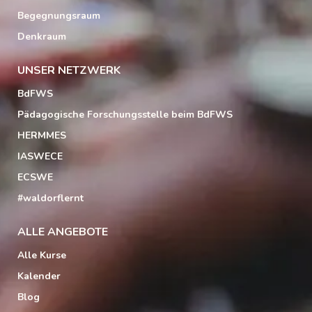
Begegnungsraum
Denkraum
UNSER NETZWERK
BdFWS
Pädagogische Forschungsstelle beim BdFWS
HERMMES
IASWECE
ECSWE
#waldorflernt
ALLE ANGEBOTE
Alle Kurse
Kalender
Blog