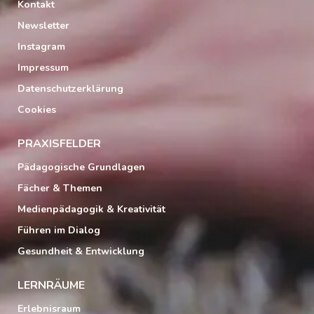
Kontakt
Newsletter
Instagram
Impressum
Datenschutzerklärung
Cookies
PRAXISFELDER
Pädagogische Grundlagen
Fächer & Themen
Medienpädagogik & Kreativität
Führen im Dialog
Gesundheit & Entwicklung
LERNRÄUME
Erlebnisraum