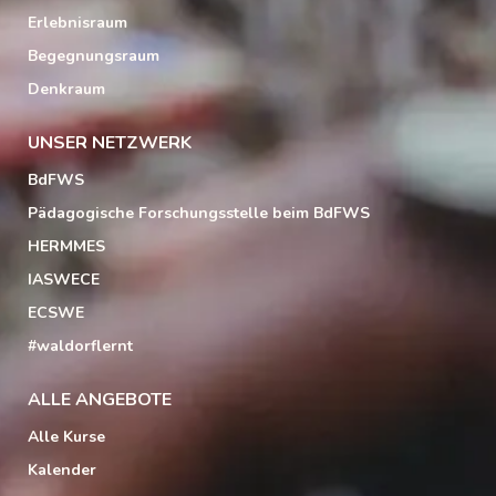
Erlebnisraum
Begegnungsraum
Denkraum
UNSER NETZWERK
BdFWS
Pädagogische Forschungsstelle beim BdFWS
HERMMES
IASWECE
ECSWE
#waldorflernt
ALLE ANGEBOTE
Alle Kurse
Kalender