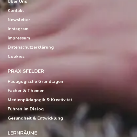
Über Uns
Kontakt
Newsletter
Instagram
Impressum
Datenschutzerklärung
Cookies
PRAXISFELDER
Pädagogische Grundlagen
Fächer & Themen
Medienpädagogik & Kreativität
Führen im Dialog
Gesundheit & Entwicklung
LERNRÄUME