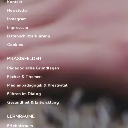
Kontakt
Newsletter
Instagram
Impressum
Datenschutzerklärung
Cookies
PRAXISFELDER
Pädagogische Grundlagen
Fächer & Themen
Medienpädagogik & Kreativität
Führen im Dialog
Gesundheit & Entwicklung
LERNRÄUME
Erlebnisraum