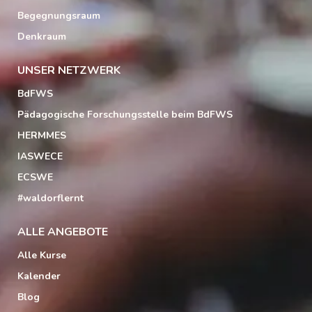
Begegnungsraum
Denkraum
UNSER NETZWERK
BdFWS
Pädagogische Forschungsstelle beim BdFWS
HERMMES
IASWECE
ECSWE
#waldorflernt
ALLE ANGEBOTE
Alle Kurse
Kalender
Blog