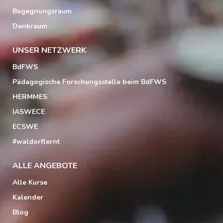
Begegnungsraum
Denkraum
UNSER NETZWERK
BdFWS
Pädagogische Forschungsstelle beim BdFWS
HERMMES
IASWECE
ECSWE
#waldorflernt
ALLE ANGEBOTE
Alle Kurse
Kalender
Blog