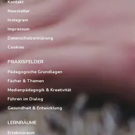
Kontakt
Newsletter
Instagram
Impressum
Datenschutzerklärung
Cookies
PRAXISFELDER
Pädagogische Grundlagen
Fächer & Themen
Medienpädagogik & Kreativität
Führen im Dialog
Gesundheit & Entwicklung
LERNRÄUME
Erlebnisraum