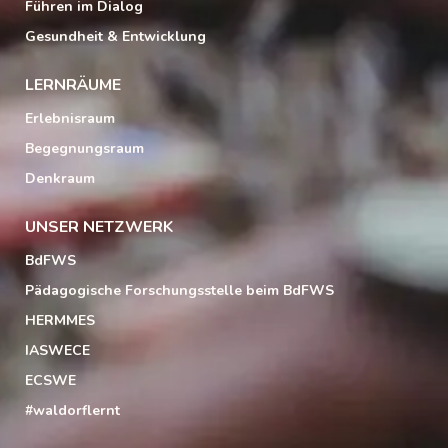
Führen im Dialog
Gesundheit & Entwicklung
LERNRÄUME
Erlebnisraum
Begegnungsraum
Denkraum
UNSER NETZWERK
BdFWS
Pädagogische Forschungsstelle beim BdFWS
HERMMES
IASWECE
ECSWE
#waldorflernt