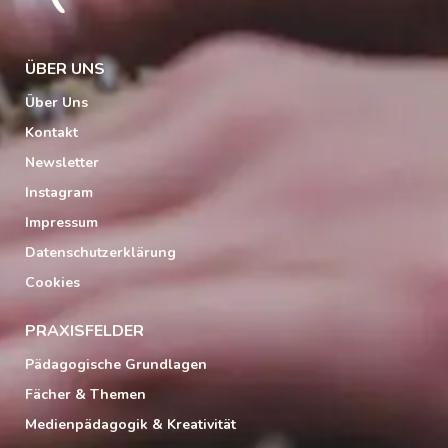
ÜBER UNS
Über Uns
Kontakt
Newsletter
Instagram
Impressum
Datenschutzerklärung
Cookies
PRAXISFELDER
Pädagogische Grundlagen
Fächer & Themen
Medienpädagogik & Kreativität