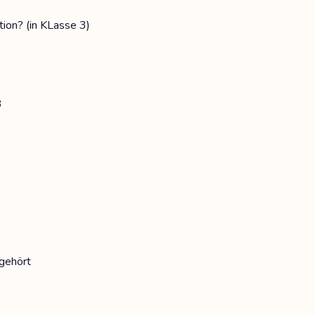
ion? (in KLasse 3)
3
gehört