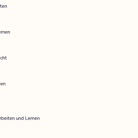
lten
ernen
icht
ien
rbeiten und Lernen