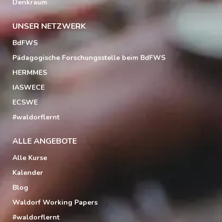
Denkraum
UNSER NETZWERK
BdFWS
Pädagogische Forschungsstelle beim BdFWS
HERMMES
IASWECE
ECSWE
#waldorflernt
ALLE ANGEBOTE
Alle Kurse
Kalender
Blog
Waldorf Working Papers
#waldorflernt