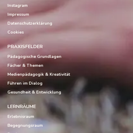
Instagram
Impressum
Datenschutzerklärung
Cookies
PRAXISFELDER
Pädagogische Grundlagen
Fächer & Themen
Medienpädagogik & Kreativität
Führen im Dialog
Gesundheit & Entwicklung
LERNRÄUME
Erlebnisraum
Begegnungsraum