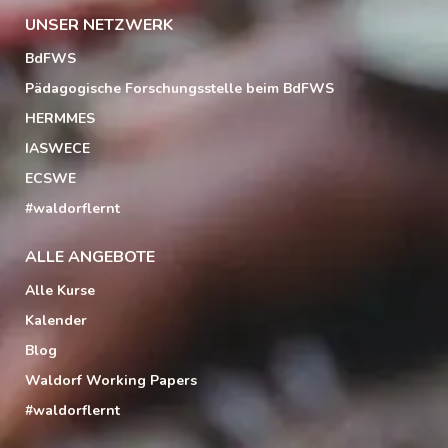
UNSER NETZWERK
BdFWS
Pädagogische Forschungsstelle beim BdFWS
HERMMES
IASWECE
ECSWE
#waldorflernt
ALLE ANGEBOTE
Alle Kurse
Kalender
Blog
Waldorf Working Papers
#waldorflernt