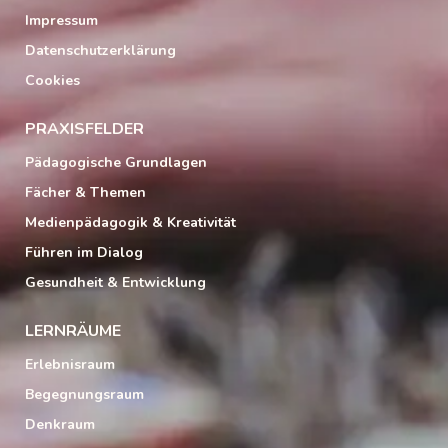
Impressum
Datenschutzerklärung
Cookies
PRAXISFELDER
Pädagogische Grundlagen
Fächer & Themen
Medienpädagogik & Kreativität
Führen im Dialog
Gesundheit & Entwicklung
LERNRÄUME
Erlebnisraum
Begegnungsraum
Denkraum