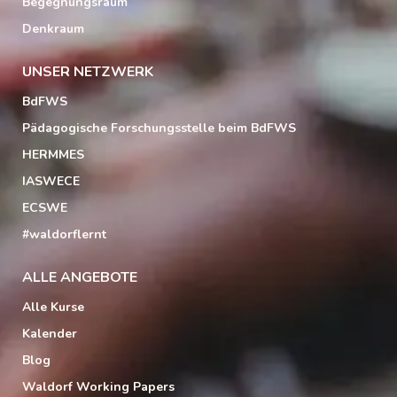
Begegnungsraum
Denkraum
UNSER NETZWERK
BdFWS
Pädagogische Forschungsstelle beim BdFWS
HERMMES
IASWECE
ECSWE
#waldorflernt
ALLE ANGEBOTE
Alle Kurse
Kalender
Blog
Waldorf Working Papers