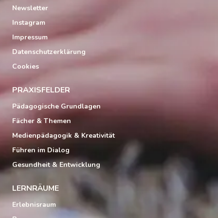
Newsletter
Instagram
Impressum
Datenschutzerklärung
Cookies
PRAXISFELDER
Pädagogische Grundlagen
Fächer & Themen
Medienpädagogik & Kreativität
Führen im Dialog
Gesundheit & Entwicklung
LERNRÄUME
Erlebnisraum