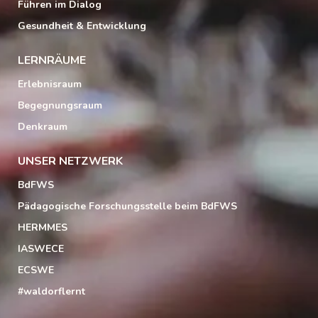
Führen im Dialog
Gesundheit & Entwicklung
LERNRÄUME
Erlebnisraum
Begegnungsraum
Denkraum
UNSER NETZWERK
BdFWS
Pädagogische Forschungsstelle beim BdFWS
HERMMES
IASWECE
ECSWE
#waldorflernt