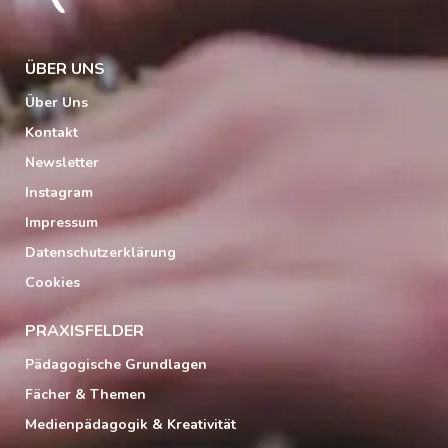
ÜBER UNS
Über Uns
Kontakt
Newsletter
Instagram
Impressum
Datenschutzerklärung
Cookies
PRAXISFELDER
Pädagogische Grundlagen
Fächer & Themen
Medienpädagogik & Kreativität