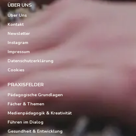
ÜBER UNS
Über Uns
Kontakt
Newsletter
Instagram
Impressum
Datenschutzerklärung
Cookies
PRAXISFELDER
Pädagogische Grundlagen
Fächer & Themen
Medienpädagogik & Kreativität
Führen im Dialog
Gesundheit & Entwicklung