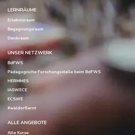
LERNRÄUME
Erlebnisraum
Begegnungsraum
Denkraum
UNSER NETZWERK
BdFWS
Pädagogische Forschungsstelle beim BdFWS
HERMMES
IASWECE
ECSWE
#waldorflernt
ALLE ANGEBOTE
Alle Kurse