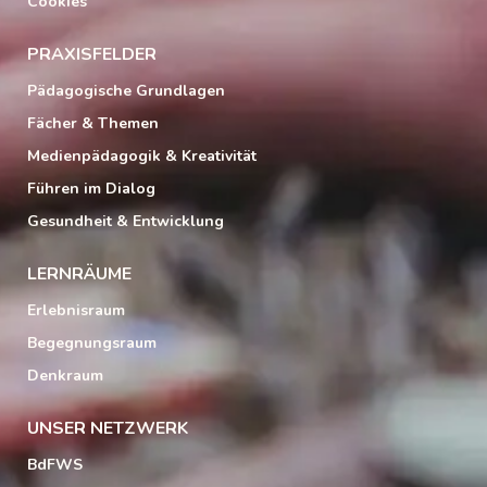
Cookies
PRAXISFELDER
Pädagogische Grundlagen
Fächer & Themen
Medienpädagogik & Kreativität
Führen im Dialog
Gesundheit & Entwicklung
LERNRÄUME
Erlebnisraum
Begegnungsraum
Denkraum
UNSER NETZWERK
BdFWS