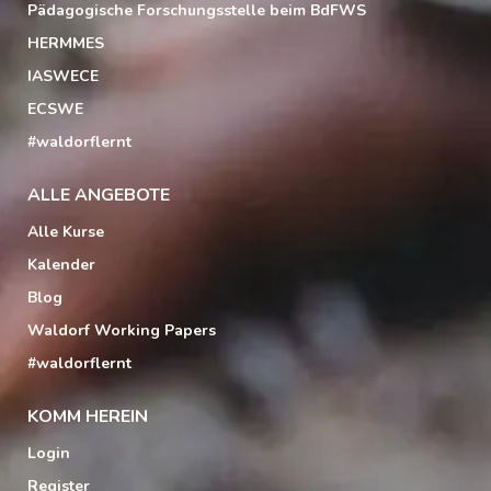
Pädagogische Forschungsstelle beim BdFWS
HERMMES
IASWECE
ECSWE
#waldorflernt
ALLE ANGEBOTE
Alle Kurse
Kalender
Blog
Waldorf Working Papers
#waldorflernt
KOMM HEREIN
Login
Register