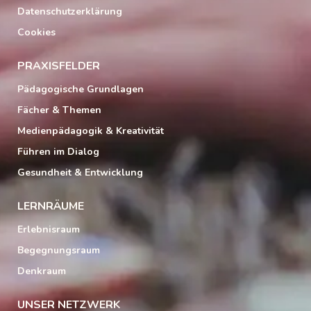
Datenschutzerklärung
Cookies
PRAXISFELDER
Pädagogische Grundlagen
Fächer & Themen
Medienpädagogik & Kreativität
Führen im Dialog
Gesundheit & Entwicklung
LERNRÄUME
Erlebnisraum
Begegnungsraum
Denkraum
UNSER NETZWERK