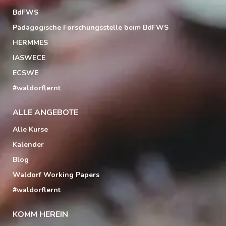
BdFWS
Pädagogische Forschungsstelle beim BdFWS
HERMMES
IASWECE
ECSWE
#waldorflernt
ALLE ANGEBOTE
Alle Kurse
Kalender
Blog
Waldorf Working Papers
#waldorflernt
KOMM HEREIN