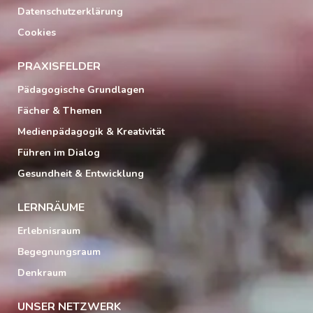
Datenschutzerklärung
Cookies
PRAXISFELDER
Pädagogische Grundlagen
Fächer & Themen
Medienpädagogik & Kreativität
Führen im Dialog
Gesundheit & Entwicklung
LERNRÄUME
Erlebnisraum
Begegnungsraum
Denkraum
UNSER NETZWERK