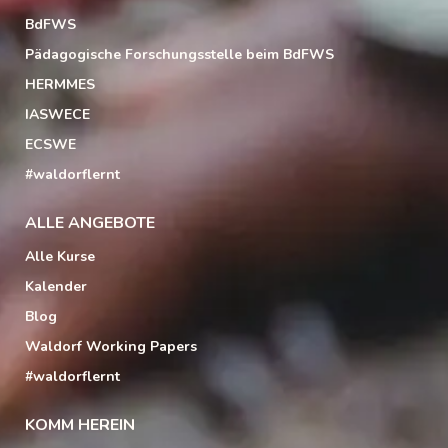
BdFWS
Pädagogische Forschungsstelle beim BdFWS
HERMMES
IASWECE
ECSWE
#waldorflernt
ALLE ANGEBOTE
Alle Kurse
Kalender
Blog
Waldorf Working Papers
#waldorflernt
KOMM HEREIN