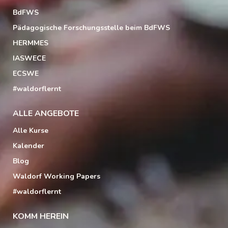
BdFWS
Pädagogische Forschungsstelle beim BdFWS
HERMMES
IASWECE
ECSWE
#waldorflernt
ALLE ANGEBOTE
Alle Kurse
Kalender
Blog
Waldorf Working Papers
#waldorflernt
KOMM HEREIN