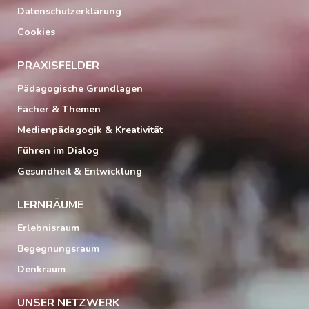
Datenschutzerklärung
Cookies
PRAXISFELDER
Pädagogische Grundlagen
Fächer & Themen
Medienpädagogik & Kreativität
Führen im Dialog
Gesundheit & Entwicklung
LERNRÄUME
Erlebnisraum
Begegnungsraum
Denkraum
UNSER NETZWERK