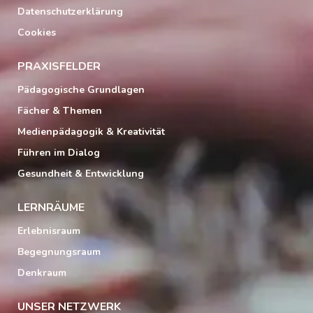
Datenschutzerklärung
Cookies
PRAXISFELDER
Pädagogische Grundlagen
Fächer & Themen
Medienpädagogik & Kreativität
Führen im Dialog
Gesundheit & Entwicklung
LERNRÄUME
Erlebnisraum
Begegnungsraum
Denkraum
UNSER NETZWERK