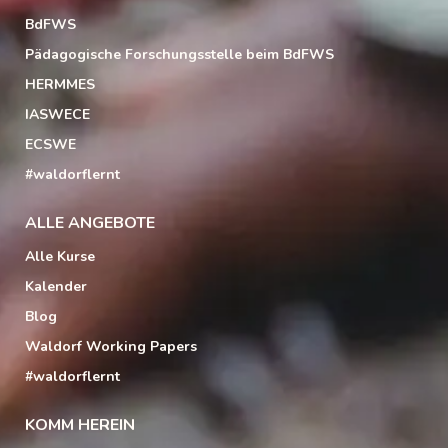
BdFWS
Pädagogische Forschungsstelle beim BdFWS
HERMMES
IASWECE
ECSWE
#waldorflernt
ALLE ANGEBOTE
Alle Kurse
Kalender
Blog
Waldorf Working Papers
#waldorflernt
KOMM HEREIN