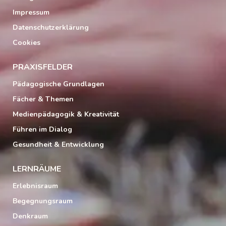
Impressum
Datenschutzerklärung
Cookies
PRAXISFELDER
Pädagogische Grundlagen
Fächer & Themen
Medienpädagogik & Kreativität
Führen im Dialog
Gesundheit & Entwicklung
LERNRÄUME
Erlebnisraum
Begegnungsraum
Denkraum