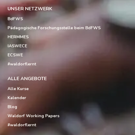
UNSER NETZWERK
BdFWS
Pädagogische Forschungsstelle beim BdFWS
HERMMES
IASWECE
ECSWE
#waldorflernt
ALLE ANGEBOTE
Alle Kurse
Kalender
Blog
Waldorf Working Papers
#waldorflernt