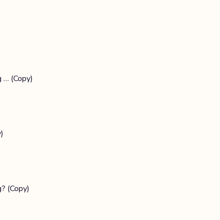
g … (Copy)
)
g? (Copy)