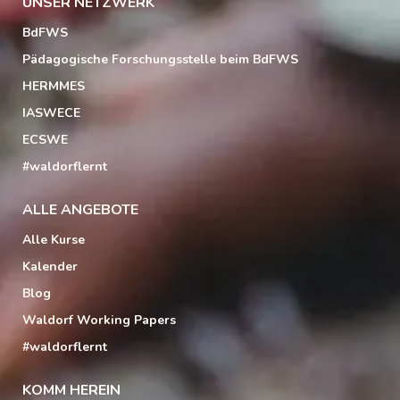
UNSER NETZWERK
BdFWS
Pädagogische Forschungsstelle beim BdFWS
HERMMES
IASWECE
ECSWE
#waldorflernt
ALLE ANGEBOTE
Alle Kurse
Kalender
Blog
Waldorf Working Papers
#waldorflernt
KOMM HEREIN