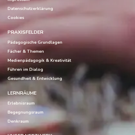
Datenschutzerklärung
Cookies
PRAXISFELDER
Pädagogische Grundlagen
Fächer & Themen
Medienpädagogik & Kreativität
Führen im Dialog
Gesundheit & Entwicklung
LERNRÄUME
Erlebnisraum
Begegnungsraum
Denkraum