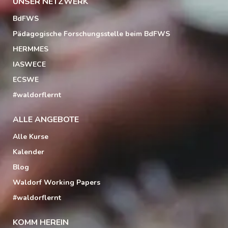
UNSER NETZWERK
BdFWS
Pädagogische Forschungsstelle beim BdFWS
HERMMES
IASWECE
ECSWE
#waldorflernt
ALLE ANGEBOTE
Alle Kurse
Kalender
Blog
Waldorf Working Papers
#waldorflernt
KOMM HEREIN