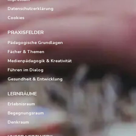
Datenschutzerklärung
Cookies
PRAXISFELDER
Pädagogische Grundlagen
Fächer & Themen
Medienpädagogik & Kreativität
Führen im Dialog
Gesundheit & Entwicklung
LERNRÄUME
Erlebnisraum
Begegnungsraum
Denkraum