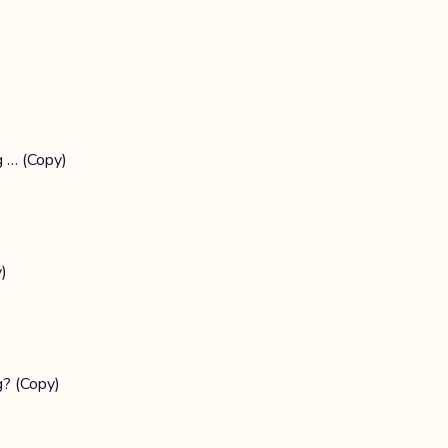
g … (Copy)
)
g? (Copy)