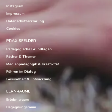
Instagram
Impressum
Datenschutzerklärung
Cookies
PRAXISFELDER
Pädagogische Grundlagen
Fächer & Themen
Medienpädagogik & Kreativität
Führen im Dialog
Gesundheit & Entwicklung
LERNRÄUME
Erlebnisraum
Begegnungsraum