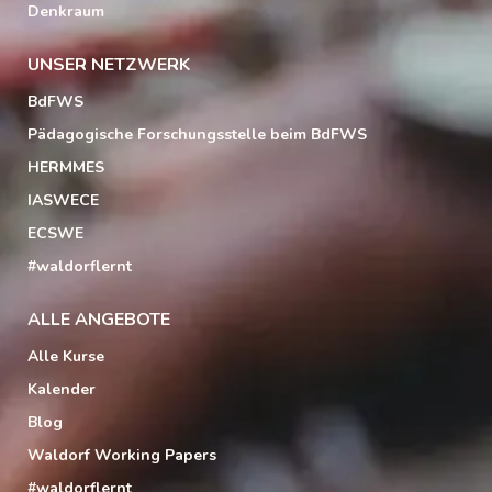
Denkraum
UNSER NETZWERK
BdFWS
Pädagogische Forschungsstelle beim BdFWS
HERMMES
IASWECE
ECSWE
#waldorflernt
ALLE ANGEBOTE
Alle Kurse
Kalender
Blog
Waldorf Working Papers
#waldorflernt