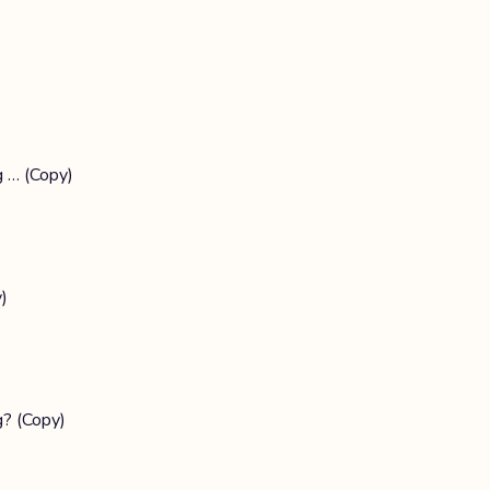
g … (Copy)
)
g? (Copy)