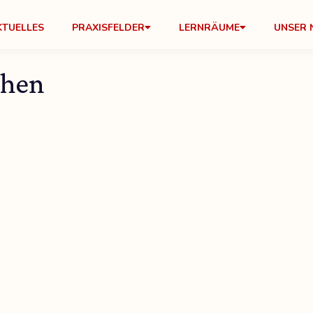
KTUELLES
PRAXISFELDER
LERNRÄUME
UNSER 
ehen