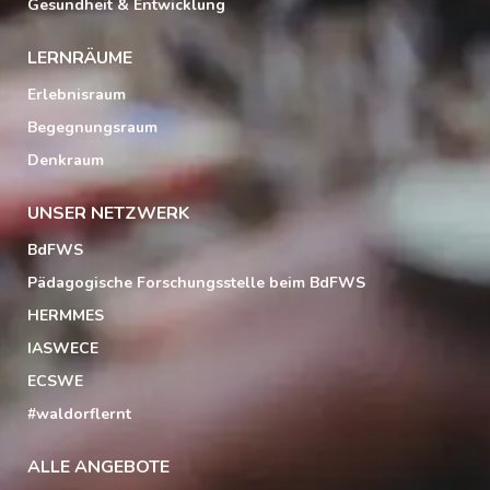
Gesundheit & Entwicklung
LERNRÄUME
Erlebnisraum
Begegnungsraum
Denkraum
UNSER NETZWERK
BdFWS
Pädagogische Forschungsstelle beim BdFWS
HERMMES
IASWECE
ECSWE
#waldorflernt
ALLE ANGEBOTE