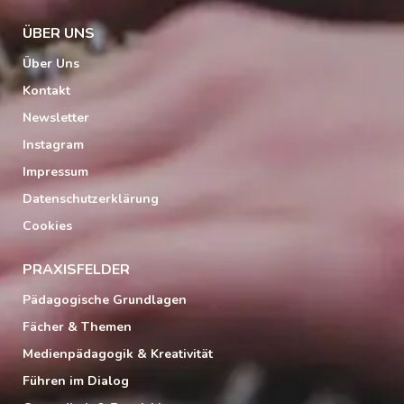
ÜBER UNS
Über Uns
Kontakt
Newsletter
Instagram
Impressum
Datenschutzerklärung
Cookies
PRAXISFELDER
Pädagogische Grundlagen
Fächer & Themen
Medienpädagogik & Kreativität
Führen im Dialog