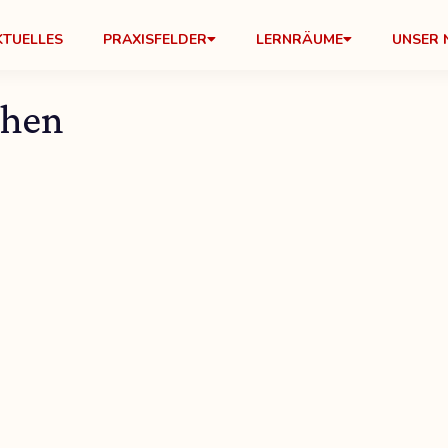
KTUELLES
PRAXISFELDER
LERNRÄUME
UNSER 
ehen